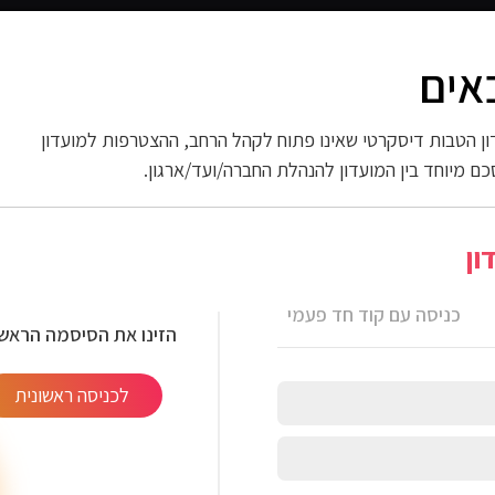
אים
 החשמל
ספורט וכושר
פארם וניקיון
אופנה
ות
ן הטבות דיסקרטי שאינו פתוח לקהל הרחב, ההצטרפות למועדון
כם מיוחד בין המועדון להנהלת החברה/ועד/ארגון.
חסון 24 חלק
ון
כניסה עם קוד חד פעמי
הזינו את הסיסמה הראשו
לכניסה ראשונית
 מתאימים להכנת ארוחות, ולכל