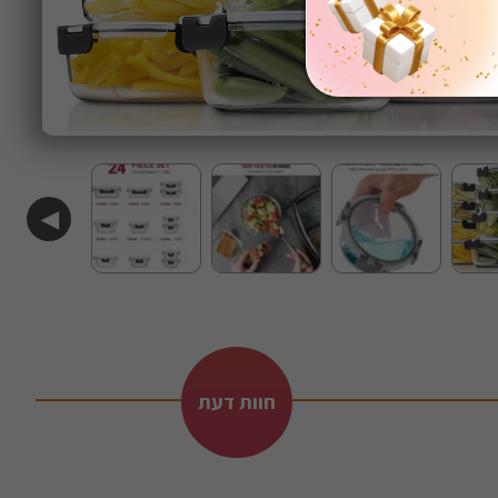
◀
חוות דעת