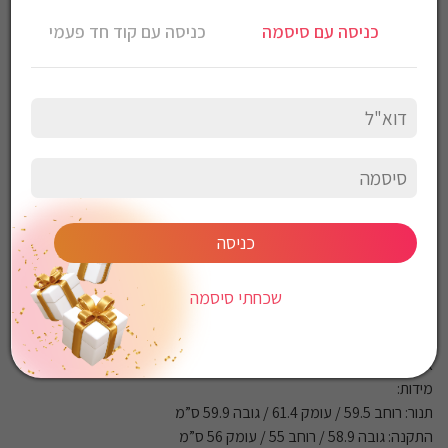
חלל גדול במיוחד 73 ליטר
כניסה עם סיסמה
כניסה עם קוד חד פעמי
דלת ופאנל מזכוכית
תצוגה דיגיטלית
בקרת מגע
תכנית AIR FRY
10 תוכניות לבישול ואפייה
טמפרטורה 2700-3220W
אמייל SUPER CLEAN קל לניקוי
בורר פונקציות קל וידידותי (כפתור אחד)
כניסה
דלת זכוכית כפולה הניתנת לפירוק בקלות
טיימר דיגיטלי עם אפשרות הדלקה וכיבוי
מאוורר טורבו אקטיבי בתוספת גוף חימום לפיזור אופטימלי ואחיד בחלל
שכחתי סיסמה
התנור
מסילות נירוסטה המתפרקות בקלות לניקוי ומסילה טלסקופית
אביזרים נלווים: תבנית רגילה, תבנית עמוקה רשת לטוגנים ורשת
מידות:
תנור: רוחב 59.5 / עומק 61.4 / גובה 59.9 ס”מ
התקנה: גובה 58.9 / רוחב 55 / עומק 56 ס”מ