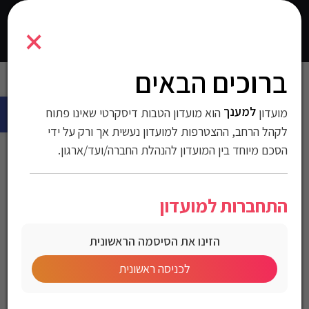
7291044136937
×
0
התחברו
ברוכים הבאים
עמוד הבית
>
עולם החשמל
>
מכשירי חשמל למטבח
>
תנור בילד אין
>
פתח 
תנור אפייה בנוי דיגיטלי עד 73 ליטר
למענך
מועדון
הוא מועדון הטבות דיסקרטי שאינו פתוח
תנור אפייה בנוי דיגיטלי עד
לקהל הרחב, ההצטרפות למועדון נעשית אך ורק על ידי
הסכם מיוחד בין המועדון להנהלת החברה/ועד/ארגון.
73 ליטר
התחברות למועדון
מק"ט:7291044136937
הזינו את הסיסמה הראשונית
מחיר לחברי מועדון
לכניסה ראשונית
תנור דיגיטלי בילד אין עם טיימר