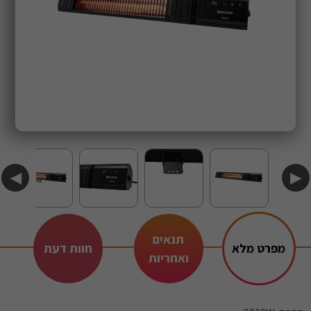
◀
▶
תנאים
מפרט מלא
חוות דעת
ואחריות