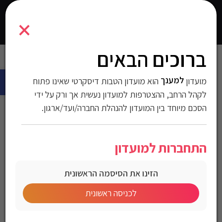
7291044144482
×
0
התחברו
ברוכים הבאים
עמוד הבית
>
עולם החשמל
>
מכשירי חשמל למטבח
>
תנורי נפט
> תנור
פתח 
אמבטיה אינפרא 9 מצבים כולל שלט
למענך
מועדון
הוא מועדון הטבות דיסקרטי שאינו פתוח
תנור אמבטיה אינפרא 9
לקהל הרחב, ההצטרפות למועדון נעשית אך ורק על ידי
הסכם מיוחד בין המועדון להנהלת החברה/ועד/ארגון.
מצבים כולל שלט
התחברות למועדון
מק"ט:7291044144482
הזינו את הסיסמה הראשונית
מחיר לחברי מועדון
לכניסה ראשונית
חממו את החלל ביעילות ובסטייל עם תנור קיר אינפרא!