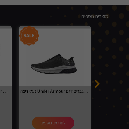
מוצרים נוספים
נעלי ריצה Under Armour לגברים דגם Hovr Turbulence 2
זוג כיסאות מעוצבים לפינת אוכל דגם GARDA בצבע אפור
ספים
לפרטים נוספים