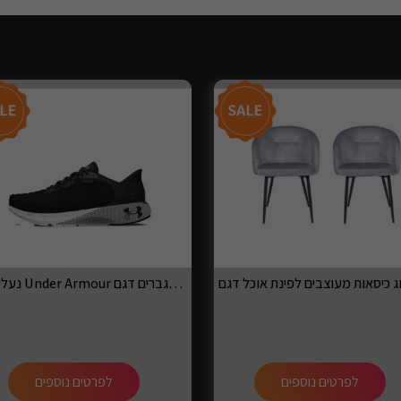
נעלי ריצה Under Armour לגברים דגם Machina 3
לפרטים נוספים
לפרטים נוספים