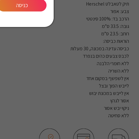
תיק לטאבלט Herschel
כניסה
צבע: אפור
הרכב בד: 100% סינטטי
גובה: 33.5 ס”מ
רוחב: 23.5 ס”מ
הוראות כביסה:
כביסה עדינה במכונה, 30 מעלות
לכבס צבעים כהים בנפרד
ללא חומרי הלבנה
ללא השריה
אין לשפשף במקום אחד
לייבש הפוך ובצל
אין לייבש במכונת יבוש
אסור לגהץ
ניקוי יבש אסור
ללא סחיטה