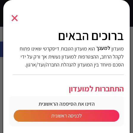
61000376
×
0
התחברו
ברוכים הבאים
עמוד הבית
>
קמפיניג וטיולים
>
תיקים ומוצילות
>
מזוודות
> תיק גב
פתח 
Herschel
למענך
מועדון
הוא מועדון הטבות דיסקרטי שאינו פתוח
תיק גב Herschel
לקהל הרחב, ההצטרפות למועדון נעשית אך ורק על ידי
הסכם מיוחד בין המועדון להנהלת החברה/ועד/ארגון.
מק"ט:61000376
התחברות למועדון
מחיר לחברי מועדון
הזינו את הסיסמה הראשונית
לכניסה ראשונית
Herschel Unisex’s Backpack
תיק גב Herschel
צבע: סגול