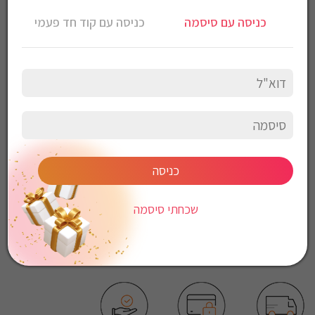
הרכב בד: סינטטי
כניסה עם סיסמה
כניסה עם קוד חד פעמי
גובה: 17.8 ס”מ
רוחב: 28.5ס”מ
עומק: 48.9 ס”מ
הוראות כביסה:
כביסה עדינה במכונה, 30 מעלות
לכבס צבעים כהים בנפרד
ללא חומרי הלבנה
ללא השריה
אין לשפשף במקום אחד
כניסה
לייבש הפוך ובצל
אין לייבש במכונת יבוש
שכחתי סיסמה
אסור לגהץ
ניקוי יבש אסור
ללא סחיטה