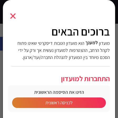
7291044053159
×
0
התחברו
ברוכים הבאים
עמוד הבית
>
עולם החשמל
>
לבית ולחצר
>
קומקומים
> קומקום חשמלי
פתח 
2 ליטר – פנינה
למענך
מועדון
הוא מועדון הטבות דיסקרטי שאינו פתוח
קומקום חשמלי 2 ליטר –
לקהל הרחב, ההצטרפות למועדון נעשית אך ורק על ידי
הסכם מיוחד בין המועדון להנהלת החברה/ועד/ארגון.
פנינה
התחברות למועדון
מק"ט:7291044053159
הזינו את הסיסמה הראשונית
מחיר לחברי מועדון
לכניסה ראשונית
קומקום חשמלי מבית HYUNDAI