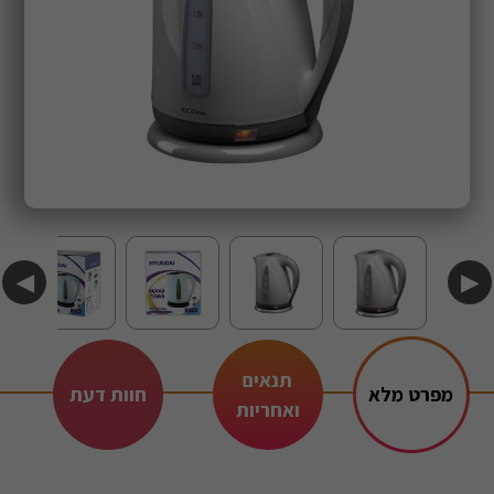
◀
▶
תנאים
מפרט מלא
חוות דעת
ואחריות