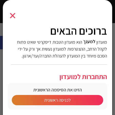
7291044141726
×
0
התחברו
ברוכים הבאים
עמוד הבית
>
עולם החשמל
>
לבית ולחצר
>
תאורה לגינה
> צמוד תקרה
פתח 
SPINNER 60W קוטר 60 ס”מ שחור
למענך
מועדון
הוא מועדון הטבות דיסקרטי שאינו פתוח
צמוד תקרה SPINNER
לקהל הרחב, ההצטרפות למועדון נעשית אך ורק על ידי
הסכם מיוחד בין המועדון להנהלת החברה/ועד/ארגון.
60W קוטר 60 ס”מ שחור
התחברות למועדון
מק"ט:7291044141726
הזינו את הסיסמה הראשונית
מחיר לחברי מועדון
לכניסה ראשונית
צמוד תקרה SPINNER