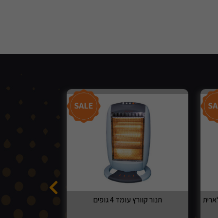
תנור קוורץ עומד 4 גופים
מכונת תספורת