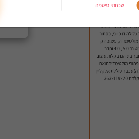
שכחתי סיסמה
סט מקלדת ועכבר אלחוטיים רב מצבי 2.4Ghz & Bluetoothטווח עבודה- טווח אלחוטי כ- 10 מטר,
כיסוי 360?טכנולוגיית תקשורת- שידור אלחוטי 2.4Ghz או בלוטות’ 5.0 או בלוטות’ 4.0עכבר אופטי-
בחירה בין DPI 5 מ- 800/1000/1200/1600/2400 גלגל גלילה דו כיווני, כפתור
כפתור בלוטות’מקלדת- 13 מקשי קיצור מולטימדיה, עיצוב דק
במיוחד רק 3.9 מ”מ, בסיס סגסוגת אלומיניוםאפשרות מעבר ובחירה בין בלוטות’ 5.0 , 4.0 ותדר
ב.מתחבר בו-זמנית לעד 3 מכשירים, ועובר ביניהם בקלות.עיצוב
.כפתורי מולטימדיהתואם
 ו- ®Macסוללת-מקלדת סוללות אלקליין AAA 2 (כלולה)עכבר סוללת אלקליין
AA 1 (כלולה)חיי סוללה- 12 חודשים למקלדת / 9 חודשים לעכברמידות-מקלדת 363x119x20