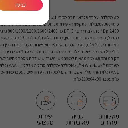
כניסה
Dpi2400 / ניתן ל
שמאל, כפתור אמצעי, כפתור ימין, 
Ghz2.4 המבטיח שידור אלחוטי יצי
דק במיוחד 3.9 מ”ממתאים למשתמשי משרד שיש להם מספר מחשבים
מערכות ®Windows
מ”מעכבר 113x64x30 מ”מ