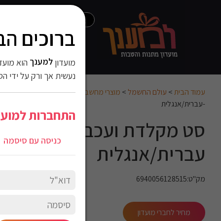
ברוכים הב
6940056128515
עולם המטבח
עולם
למענך
מועדון
עולם הילדים
אוד
הוא מועדו
נעשית אך ורק על ידי הס
עמוד הבית
>
עולם החשמל
>
מוצרי מחשב וגיימינג
>
עכברים
-עברית/אנגלית
התחברות למועד
כניסה עם סיסמה
עברית/אנגלית
מק"ט:6940056128515
מחיר לחברי מועדון