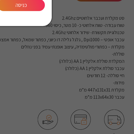
כניסה
סט מקלדת ועכבר אלחוטיים 2.4Ghz
טווח עבודה- טווח אלחוטי כ- 10 מטר, כיסוי 360?
טכנולוגיית תקשורת- שידור אלחוטי 2.4Ghz
עכבר אופטי – Dpi1000 , גלגל גלילה דו כיווני, כפתור שמאל, כפתור אמצעי, כפתור ימין
מקלדת – כפתורי מולטימדיה, עיצוב אופנתי עמיד בפני נוזלים
סוללת-
המקלדת סוללת אלקליין AA 1 (כלולה)
עכבר סוללת אלקליין AA 1 (כלולה)
חיי סוללה- 12 חודשים
מידות-
מקלדת 447x131x31 מ”מ
עכבר 113x64x30 מ”מ