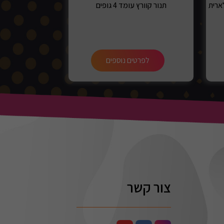
תנור קוורץ עומד 4 גופים
מאוורר שולח
לפרטים נוספים
לפרט
צור קשר