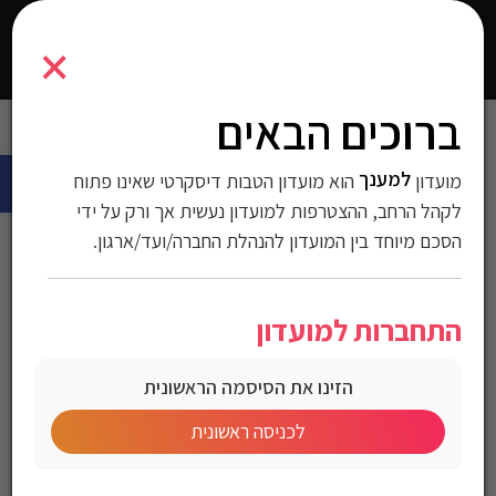
7297425698490
×
0
התחברו
ברוכים הבאים
עמוד הבית
>
טקסטיל
>
-1
> סט מצעים מיטה וחצי 100% כותנה דגם
פתח 
מיקי משחק
למענך
מועדון
הוא מועדון הטבות דיסקרטי שאינו פתוח
סט מצעים מיטה וחצי
לקהל הרחב, ההצטרפות למועדון נעשית אך ורק על ידי
הסכם מיוחד בין המועדון להנהלת החברה/ועד/ארגון.
100% כותנה דגם מיקי
משחק
התחברות למועדון
הזינו את הסיסמה הראשונית
מק"ט:7297425698490
לכניסה ראשונית
מחיר לחברי מועדון