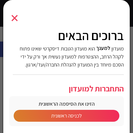
7297425692955
×
0
התחברו
ברוכים הבאים
עמוד הבית
>
טקסטיל
>
-1
> סט למיטת מעבר 100% כותנה סטיץ’ תינוק
פתח 
למענך
מועדון
סט למיטת מעבר 100%
הוא מועדון הטבות דיסקרטי שאינו פתוח
לקהל הרחב, ההצטרפות למועדון נעשית אך ורק על ידי
כותנה סטיץ’ תינוק
הסכם מיוחד בין המועדון להנהלת החברה/ועד/ארגון.
מק"ט:7297425692955
התחברות למועדון
מחיר לחברי מועדון
הזינו את הסיסמה הראשונית
לכניסה ראשונית
סט למיטת מעבר 100% כותנה סטיץ’ תינוק