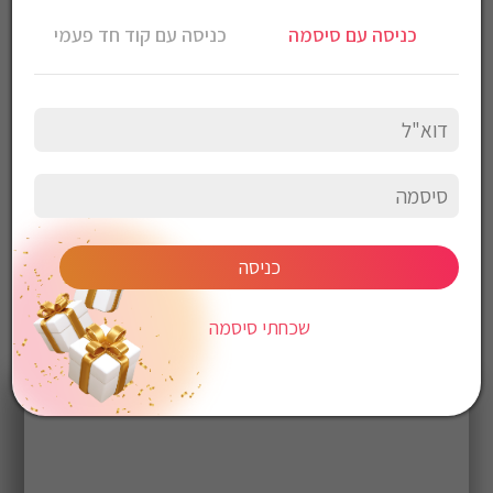
נעלי ריצה Adidas לנשים ונערות דגם Galaxy 4
כניסה עם סיסמה
כניסה עם קוד חד פעמי
צבע: שחור
עליון: סינטטי
סוליה: סינטטי
*יבוא מקביל אין לכבס יש לנגב עם מטלית לחה
כניסה
שכחתי סיסמה