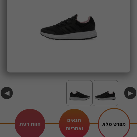
◀
▶
תנאים
מפרט מלא
חוות דעת
ואחריות