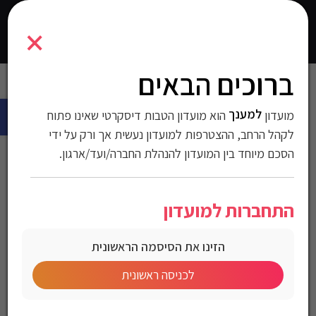
3000509
×
0
התחברו
ברוכים הבאים
עמוד הבית
>
הנעלה
>
נעלי ריצה
>
-1
> נעלי ריצה Adidas לנשים
פתח 
ונערות דגם Galaxy 4
למענך
מועדון
הוא מועדון הטבות דיסקרטי שאינו פתוח
נעלי ריצה Adidas לנשים
לקהל הרחב, ההצטרפות למועדון נעשית אך ורק על ידי
הסכם מיוחד בין המועדון להנהלת החברה/ועד/ארגון.
ונערות דגם Galaxy 4
התחברות למועדון
מק"ט:3000509
הזינו את הסיסמה הראשונית
מחיר לחברי מועדון
לכניסה ראשונית
Adidas Women’s Galaxy 4 Running Shoes