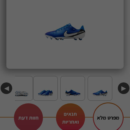
◀
▶
תנאים
מפרט מלא
חוות דעת
ואחריות