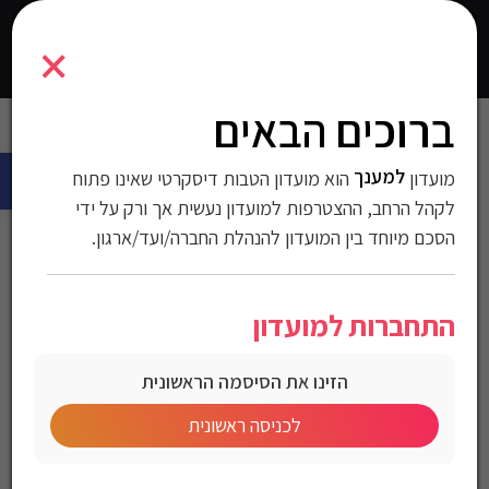
101738
×
0
התחברו
ברוכים הבאים
עמוד הבית
>
אופנה
>
הנעלה
> נעלי כדורגל Nike לגברים Tiempo
פתח 
Legend 10 Club
למענך
מועדון
הוא מועדון הטבות דיסקרטי שאינו פתוח
נעלי כדורגל Nike לגברים
לקהל הרחב, ההצטרפות למועדון נעשית אך ורק על ידי
הסכם מיוחד בין המועדון להנהלת החברה/ועד/ארגון.
Tiempo Legend 10 Club
התחברות למועדון
מק"ט:101738
הזינו את הסיסמה הראשונית
מחיר לחברי מועדון
לכניסה ראשונית
Nike Men’s Tiempo Legend 10 Club Soccer Shoes