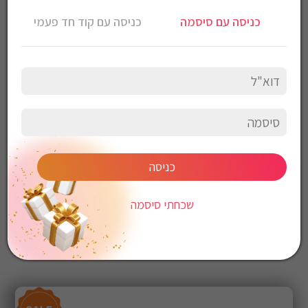
עוצמת תאורה- 8W
כניסה עם סיסמה
כניסה עם קוד חד פעמי
לומן- 500
כיבוי והדלקה ע”י הזזת יד (ימינה/שמאלה) מול חיישן
גוון התאורה CCT (K3000/K4000/K6000)
בחירת עוצמת תאורה ע”י דימר
כולל טעינה אלחוטית
חיבור ע”י שקע USB
מידה: 130X65X480 מ”מ
כניסה
שכחתי סיסמה