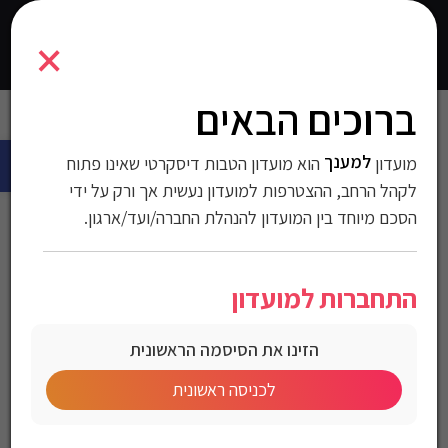
7291044135794
×
0
התחברו
ברוכים הבאים
עמוד הבית
>
בית וגן
> מנורת שולחן 8W CAORLE עם טעינה אלחוטית
פתח 
למענך
מועדון
הוא מועדון הטבות דיסקרטי שאינו פתוח
מנורת שולחן 8W CAORLE
לקהל הרחב, ההצטרפות למועדון נעשית אך ורק על ידי
עם טעינה אלחוטית
הסכם מיוחד בין המועדון להנהלת החברה/ועד/ארגון.
מק"ט:7291044135794
התחברות למועדון
מחיר לחברי מועדון
הזינו את הסיסמה הראשונית
לכניסה ראשונית
מנורת שולחן CAORLE
לתאורה מושלמת ועמדת טעינה נוחה בכל מקום על השולחן.