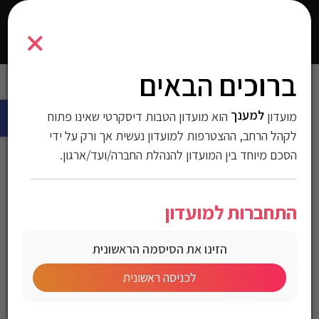
7291044140811
×
0
התחברו
ברוכים הבאים
עמוד הבית
>
עולם החשמל
>
לבית ולחצר
>
תאורה סולרית לגינה
>
פתח 
מנורת שולחן נטענת TWINY
למענך
מועדון
הוא מועדון הטבות דיסקרטי שאינו פתוח
מנורת שולחן נטענת
לקהל הרחב, ההצטרפות למועדון נעשית אך ורק על ידי
הסכם מיוחד בין המועדון להנהלת החברה/ועד/ארגון.
TWINY
התחברות למועדון
מק"ט:7291044140811
הזינו את הסיסמה הראשונית
מחיר לחברי מועדון
לכניסה ראשונית
מנורת חשמל נטענת