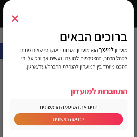
1700476
×
0
התחברו
ברוכים הבאים
עמוד הבית
>
אופנה
>
מעילים וזקטים וביגוד חורף
>
מכנסיים ארוכים
פתח 
לגברים
> מכנסי טרנינג Gant לגברים גזרת Regular fit
למענך
מועדון
הוא מועדון הטבות דיסקרטי שאינו פתוח
מכנסי טרנינג Gant לגברים
לקהל הרחב, ההצטרפות למועדון נעשית אך ורק על ידי
הסכם מיוחד בין המועדון להנהלת החברה/ועד/ארגון.
גזרת Regular fit
התחברות למועדון
מק"ט:1700476
הזינו את הסיסמה הראשונית
מחיר לחברי מועדון
לכניסה ראשונית
Gant Ooriginal Sweat Pants