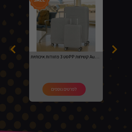
סט 3 מזוודות איכותיותPP קשיחות Australian adventurer בגדלים 20, 24, 28 בצבע אפור בהיר
לפרטים נוספים