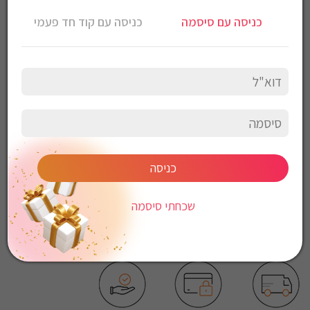
מכנסי טרנינג Gant לגברים גזרת Regular fit
כניסה עם סיסמה
כניסה עם קוד חד פעמי
צבע: כחול
הרכב: 87% כותנה, 13% פוליאסטר
הוראות כביסה:
כביסה עדינה במכונה, 30 מעלות
לכבס צבעים כהים בנפרד
ללא חומרי הלבנה
ללא השריה
אין לשפשף במקום אחד
לייבש הפוך ובצל
כניסה
אין לייבש במכונת יבוש
אסור לגהץ
שכחתי סיסמה
ניקוי יבש אסור
ללא סחיטה