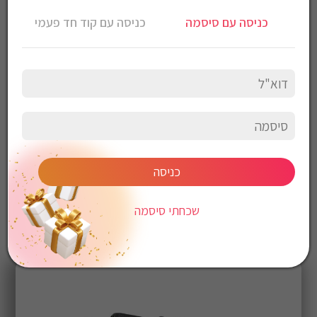
מהירות: 0-450/1700 סל”ד
כניסה עם סיסמה
כניסה עם קוד חד פעמי
מומנט: 50mN
כוונון מומנט: 9 מהירויות
קיבולת קידוח: פלדה 10 מ”מ / עץ 30 מ”מ
משקל נטו(ללא סוללה): 0.9 ק”ג
לא כולל סוללה ומטען
כניסה
שכחתי סיסמה