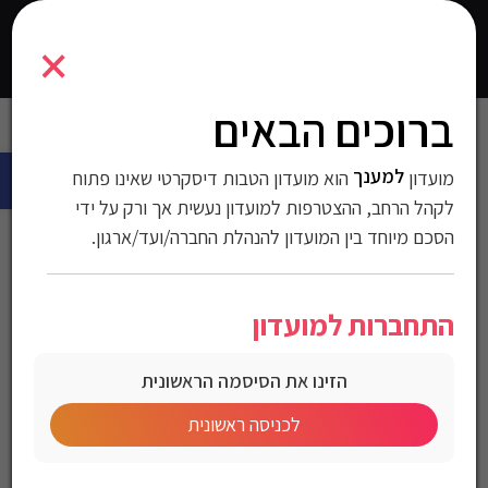
6924328371083
×
0
התחברו
ברוכים הבאים
עמוד הבית
>
לבית ולגינה
>
הכל לחדר השינה
>
מברגות/מקדחות
>
פתח 
מברגה דו מצבית עם קלאץ’ אלקטרוני- גוף בלבד!
למענך
מועדון
הוא מועדון הטבות דיסקרטי שאינו פתוח
מברגה דו מצבית עם קלאץ’
לקהל הרחב, ההצטרפות למועדון נעשית אך ורק על ידי
הסכם מיוחד בין המועדון להנהלת החברה/ועד/ארגון.
אלקטרוני- גוף בלבד!
התחברות למועדון
מק"ט:6924328371083
הזינו את הסיסמה הראשונית
מחיר לחברי מועדון
לכניסה ראשונית
מברגה דו מצבית