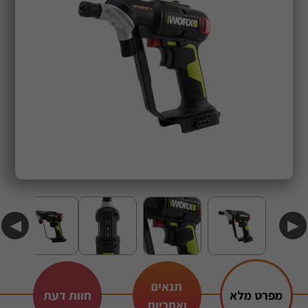
◀
▶
תנאים
מפרט מלא
חוות דעת
ואחריות