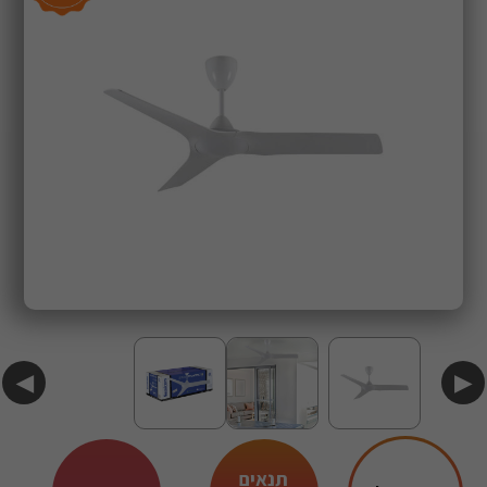
◀
▶
תנאים