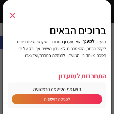
7291044104066
×
0
התחברו
ברוכים הבאים
עמוד הבית
>
עולם החשמל
>
לבית ולחצר
>
מאווררי תקרה
> מאוורר
פתח 
תקרה לפרגולה – מוגן מים IP44
למענך
מועדון
הוא מועדון הטבות דיסקרטי שאינו פתוח
מאוורר תקרה לפרגולה –
לקהל הרחב, ההצטרפות למועדון נעשית אך ורק על ידי
הסכם מיוחד בין המועדון להנהלת החברה/ועד/ארגון.
מוגן מים IP44
התחברות למועדון
מק"ט:7291044104066
הזינו את הסיסמה הראשונית
מחיר לחברי מועדון
לכניסה ראשונית
מאוורר תקרה לפרגולה “ATLANTIC 52