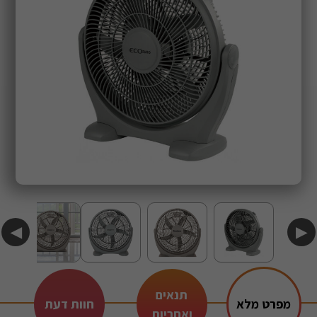
◀
▶
תנאים
מפרט מלא
חוות דעת
ואחריות