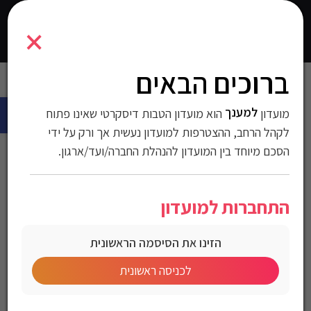
7291044045673
×
0
התחברו
ברוכים הבאים
עמוד הבית
>
חשמל
>
מאווררים
> מאוורר רצפתי ’20 – אפור
פתח 
למענך
מועדון
מאוורר רצפתי ’20 – אפור
הוא מועדון הטבות דיסקרטי שאינו פתוח
לקהל הרחב, ההצטרפות למועדון נעשית אך ורק על ידי
הסכם מיוחד בין המועדון להנהלת החברה/ועד/ארגון.
מק"ט:7291044045673
התחברות למועדון
מחיר לחברי מועדון
הזינו את הסיסמה הראשונית
מחפשים פתרון קירור חזק, איכותי ושקט לבית, למשרד או למחסן?
לכניסה ראשונית
המאוורר הרצפתי בקוטר 20 אינץ’ (כ-50 ס”מ) מביא איתו עוצמת אוויר
מרשימה, עיצוב יציב וניידות קלה לכל מקום שתבחרו.קוטר 20 אינץ’ (50
ס”מ) – פיזור אוויר רחב ואפקטיבי3 דרגות מהירות לבחירה – שליטה