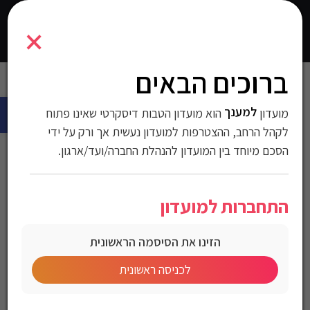
7291049224516
×
0
התחברו
ברוכים הבאים
עמוד הבית
>
ילדים
>
-1
> כורסא ממותגת לילדים דגם “סוניק”
פתח 
למענך
מועדון
הוא מועדון הטבות דיסקרטי שאינו פתוח
כורסא ממותגת לילדים דגם
לקהל הרחב, ההצטרפות למועדון נעשית אך ורק על ידי
“סוניק”
הסכם מיוחד בין המועדון להנהלת החברה/ועד/ארגון.
מק"ט:7291049224516
התחברות למועדון
מחיר לחברי מועדון
הזינו את הסיסמה הראשונית
לכניסה ראשונית
כורסא ממותגת לילדים דגם “סוניק”