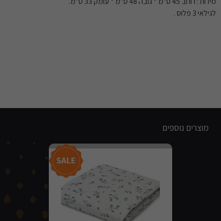
מידות : רוחב 45 ס"מ * גובה 48 ס"מ * עומק 33 ס"מ.
לגילאי 3 פלוס .
מוצרים נוספים
מבצע!