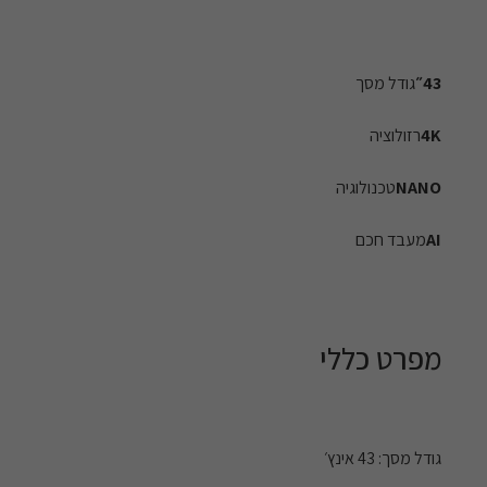
43״
גודל מסך
4K
רזולוציה
NANO
טכנולוגיה
AI
מעבד חכם
מפרט כללי
גודל מסך: 43 אינץ׳