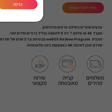
כניסה
מחיר לחברי מועדון
· צבעים טהורים בשילוב פרטים מדהימים.
· מעבד AI 4K אלפא 7 דור 9 לתמונה וצליל ברורים וחדים יותר.
· תוכנית webOS Re:New Program מבטיחה עד 5 שנים של שדרוגים.
· שדרוג תוכן לאיכות 4K באמצעות בינה מלאכותית.