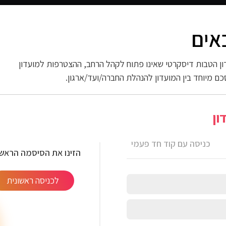
אים
 החשמל
ספורט וכושר
פארם וניקיון
אופנה
ות
ן הטבות דיסקרטי שאינו פתוח לקהל הרחב, ההצטרפות למועדון
כם מיוחד בין המועדון להנהלת החברה/ועד/ארגון.
> טלוויזיה “43 חכמה LG NANO UHD
ון
ה LG NANO UHD
כניסה עם קוד חד פעמי
הזינו את הסיסמה הראשו
לכניסה ראשונית