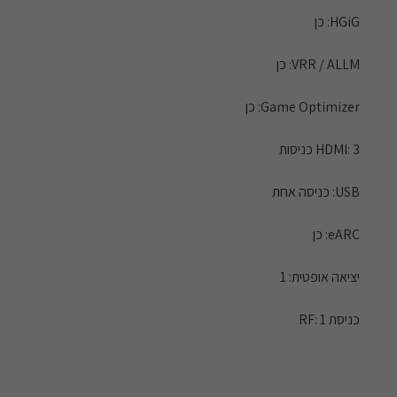
HGiG: כן
VRR / ALLM: כן
Game Optimizer: כן
HDMI: 3 כניסות
USB: כניסה אחת
eARC: כן
יציאה אופטית: 1
כניסת RF: 1