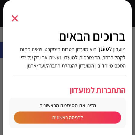
1700885
×
0
התחברו
ברוכים הבאים
עמוד הבית
>
חולצות
>
חולצות טישרט
>
חולצות לגברים
> טי-שרש Gant
פתח 
לגברים גזרת Slim עם שרוול ארוך
למענך
מועדון
הוא מועדון הטבות דיסקרטי שאינו פתוח
טי-שרש Gant לגברים גזרת
לקהל הרחב, ההצטרפות למועדון נעשית אך ורק על ידי
הסכם מיוחד בין המועדון להנהלת החברה/ועד/ארגון.
Slim עם שרוול ארוך
התחברות למועדון
מק"ט:1700885
הזינו את הסיסמה הראשונית
מחיר לחברי מועדון
לכניסה ראשונית
Gant Men’s Slim Fit Long Sleeve T-Shirt