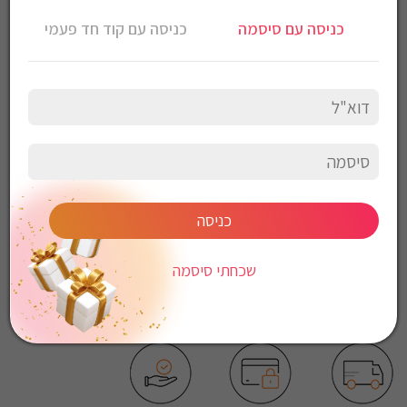
טי שירט Gant לגברים עם שרוול ארוך
כניסה עם סיסמה
כניסה עם קוד חד פעמי
צבע: שחור
הרכב בד: 100% כותנה
הוראות כביסה:
כביסה עדינה במכונה, 30 מעלות
לכבס צבעים כהים בנפרד
ללא חומרי הלבנה
ללא השריה
אין לשפשף במקום אחד
לייבש הפוך ובצל
כניסה
אין לייבש במכונת יבוש
אסור לגהץ
שכחתי סיסמה
ניקוי יבש אסור
ללא סחיטה