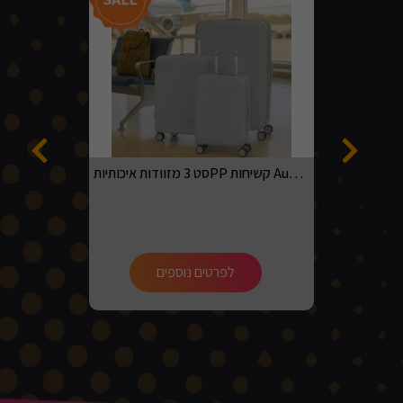
סט 3 מזוודות איכותיותPP קשיחות Australian adventurer בגדלים 20, 24, 28 בצבע אפור בהיר
לפרטים נוספים