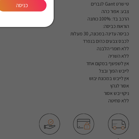
טי שרט Gant לגברים
כניסה
צבע: אפור כהה
הרכב בד: 100% כותנה
הוראות כביסה:
כביסה עדינה במכונה, 30 מעלות
לכבס צבעים כהים בנפרד
ללא חומרי הלבנה
ללא השריה
אין לשפשף במקום אחד
לייבש הפוך ובצל
אין לייבש במכונת יבוש
אסור לגהץ
ניקוי יבש אסור
ללא סחיטה