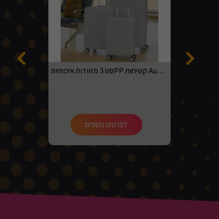
סט 3 מזוודות איכותיותPP קשיחות Australian adventurer בגדלים 20, 24, 28 בצבע אפור בהיר
לפרטים נוספים