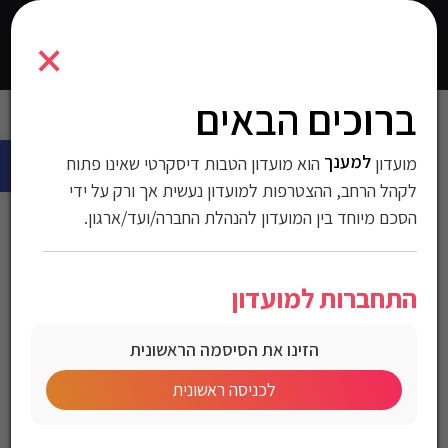
2100352
×
0
התחברו
ברוכים הבאים
עמוד הבית
>
חולצות
>
חולצות טישרט
>
חולצות לגברים
> טי שירט
פתח 
Nautica לגברים
למענך
מועדון
הוא מועדון הטבות דיסקרטי שאינו פתוח
טי שירט Nautica לגברים
לקהל הרחב, ההצטרפות למועדון נעשית אך ורק על ידי
הסכם מיוחד בין המועדון להנהלת החברה/ועד/ארגון.
מק"ט:2100352
התחברות למועדון
מחיר לחברי מועדון
הזינו את הסיסמה הראשונית
לכניסה ראשונית
Nautica Men’s T-Shirt
טי שירט Nautica לגברים
צבע: שחור