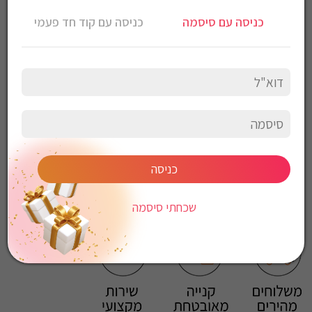
הרכב בד: 95% כותנה 5% ספנדקס
כניסה עם סיסמה
כניסה עם קוד חד פעמי
הוראות כביסה:
כביסה עדינה במכונה, 30 מעלות
לכבס צבעים כהים בנפרד
ללא חומרי הלבנה
ללא השריה
אין לשפשף במקום אחד
לייבש הפוך ובצל
אין לייבש במכונת יבוש
אסור לגהץ
כניסה
ניקוי יבש אסור
ללא סחיטה
שכחתי סיסמה