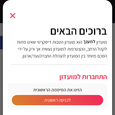
1700737
×
0
התחברו
ברוכים הבאים
עמוד הבית
>
אופנה
>
בגדי ספורט והתעמלות
>
חולצות ספורט לנשים
>
פתח 
טי שירט Gant לנשים
למענך
מועדון
הוא מועדון הטבות דיסקרטי שאינו פתוח
טי שירט Gant לנשים
לקהל הרחב, ההצטרפות למועדון נעשית אך ורק על ידי
הסכם מיוחד בין המועדון להנהלת החברה/ועד/ארגון.
מק"ט:1700737
התחברות למועדון
מחיר לחברי מועדון
הזינו את הסיסמה הראשונית
לכניסה ראשונית
Gant Women’s Original V-Neck T-Shirt
טי שירט Gant לנשים
צבע: לבן