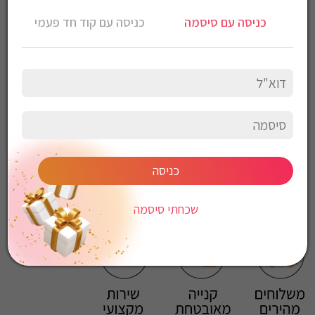
הרכב בד: 100% כותנה
כניסה עם סיסמה
כניסה עם קוד חד פעמי
הוראות כביסה:
כביסה עדינה במכונה, 30 מעלות
לכבס צבעים כהים בנפרד
ללא חומרי הלבנה
ללא השריה
אין לשפשף במקום אחד
לייבש הפוך ובצל
אין לייבש במכונת יבוש
אסור לגהץ
כניסה
ניקוי יבש אסור
ללא סחיטה
שכחתי סיסמה