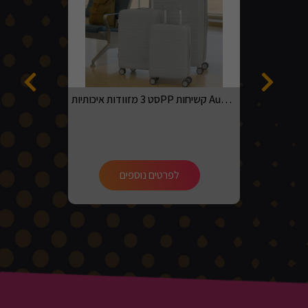
סט 3 מזוודות איכותיותPP קשיחות Australian adventurer בגדלים 20, 24, 28 בצבע אפור בהיר
לפרטים נוספים