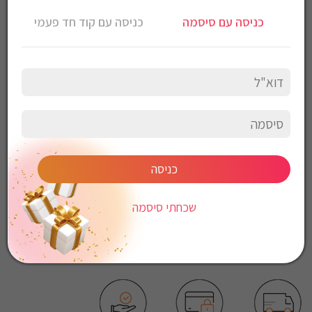
טי שירט Armani Exchange לגברים
כניסה עם סיסמה
כניסה עם קוד חד פעמי
צבע: שחור
הרכב הבד 100% כותנה
הוראות כביסה:
כביסה עדינה במכונה, 30 מעלות
לכבס צבעים כהים בנפרד
ללא חומרי הלבנה
ללא השריה
אין לשפשף במקום אחד
לייבש הפוך ובצל
כניסה
אין לייבש במכונת יבוש
אסור לגהץ
שכחתי סיסמה
ניקוי יבש אסור
ללא סחיטה
*יבוא מקביל