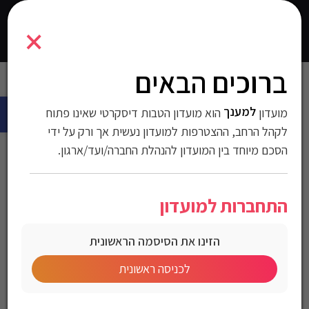
5400003
×
0
התחברו
ברוכים הבאים
עמוד הבית
>
חולצות
>
חולצות טישרט
>
חולצות לגברים
> טי שירט
פתח 
Armani Exchange לגברים
למענך
מועדון
הוא מועדון הטבות דיסקרטי שאינו פתוח
טי שירט Armani
לקהל הרחב, ההצטרפות למועדון נעשית אך ורק על ידי
הסכם מיוחד בין המועדון להנהלת החברה/ועד/ארגון.
Exchange לגברים
התחברות למועדון
מק"ט:5400003
הזינו את הסיסמה הראשונית
מחיר לחברי מועדון
לכניסה ראשונית
Armani Exchange Men’s Jersey T-shirt