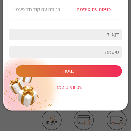
טי שירט שרוול ארוך Gant לגברים גזרת Slim Fit
כניסה עם סיסמה
כניסה עם קוד חד פעמי
הרכב בד: 100% כותנה
צבע: לבן
הוראות כביסה:
כביסה עדינה במכונה, 30 מעלות
לכבס צבעים כהים בנפרד
ללא חומרי הלבנה
ללא השריה
אין לשפשף במקום אחד
לייבש הפוך ובצל
כניסה
אין לייבש במכונת יבוש
אסור לגהץ
שכחתי סיסמה
ניקוי יבש אסור
ללא סחיטה