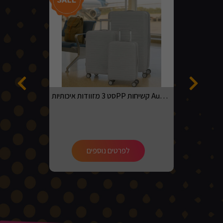
סט 3 מזוודות איכותיותPP קשיחות Australian adventurer בגדלים 20, 24, 28 בצבע אפור בהיר
לפרטים נוספים