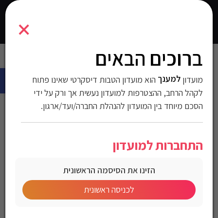
1700444
×
0
התחברו
ברוכים הבאים
עמוד הבית
>
חולצות
>
חולצות טישרט
>
חולצות לגברים
> טי שירט שרוול
פתח 
ארוך Gant לגברים גזרת Slim Fit
למענך
מועדון
הוא מועדון הטבות דיסקרטי שאינו פתוח
טי שירט שרוול ארוך Gant
לקהל הרחב, ההצטרפות למועדון נעשית אך ורק על ידי
הסכם מיוחד בין המועדון להנהלת החברה/ועד/ארגון.
לגברים גזרת Slim Fit
התחברות למועדון
מק"ט:1700444
הזינו את הסיסמה הראשונית
מחיר לחברי מועדון
לכניסה ראשונית
Gant Men’s D1. Medium Archive Shield T-Shirt