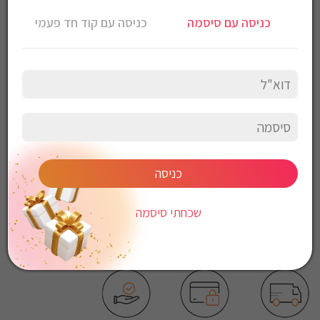
חליפת פוטר Diadora לגברים
כניסה עם סיסמה
כניסה עם קוד חד פעמי
צבע: כחול
הרכב בד: 65% כותנה 35% כותנה
הוראות כביסה:
כביסה עדינה במכונה, 30 מעלות
לכבס צבעים כהים בנפרד
ללא חומרי הלבנה
ללא השריה
אין לשפשף במקום אחד
לייבש הפוך ובצל
כניסה
אין לייבש במכונת יבוש
אסור לגהץ
שכחתי סיסמה
ניקוי יבש אסור
ללא סחיטה