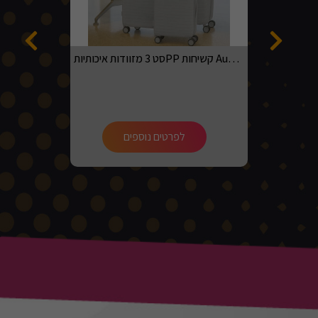
סט 3 מזוודות איכותיותPP קשיחות Australian adventurer בגדלים 20, 24, 28 בצבע אפור בהיר
לפרטים נוספים