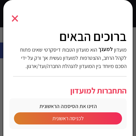
9400005
×
0
התחברו
ברוכים הבאים
עמוד הבית
>
סוודרים וסווטשירטים
>
חליפות ספורט
>
-1
> חליפת פוטר
פתח 
Diadora לגברים
למענך
מועדון
הוא מועדון הטבות דיסקרטי שאינו פתוח
חליפת פוטר Diadora
לקהל הרחב, ההצטרפות למועדון נעשית אך ורק על ידי
הסכם מיוחד בין המועדון להנהלת החברה/ועד/ארגון.
לגברים
התחברות למועדון
מק"ט:9400005
הזינו את הסיסמה הראשונית
מחיר לחברי מועדון
לכניסה ראשונית
Diadora Men’s Fired suits