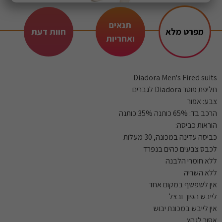
תנאים
מפרט מלא
חוות דעת
ואחריות
Diadora Men's Fired suits
חליפת פוטר Diadora לגברים
צבע: אפור
הרכב בד: 65% כותנה 35% כותנה
הוראות כביסה:
כביסה עדינה במכונה, 30 מעלות
לכבס צבעים כהים בנפרד
ללא חומרי הלבנה
ללא השריה
אין לשפשף במקום אחד
לייבש הפוך ובצל
אין לייבש במכונת יבוש
אסור לגהץ