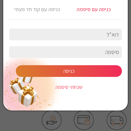
חליפת פוטר Diadora לגברים
כניסה עם סיסמה
כניסה עם קוד חד פעמי
צבע: אפור
הרכב בד: 65% כותנה 35% כותנה
הוראות כביסה:
כביסה עדינה במכונה, 30 מעלות
לכבס צבעים כהים בנפרד
ללא חומרי הלבנה
ללא השריה
אין לשפשף במקום אחד
לייבש הפוך ובצל
כניסה
אין לייבש במכונת יבוש
אסור לגהץ
שכחתי סיסמה
ניקוי יבש אסור
ללא סחיטה