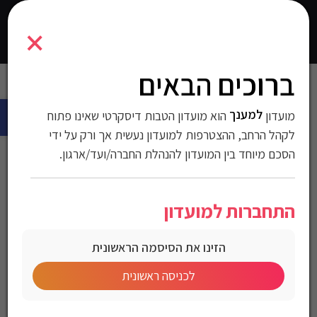
1700818
×
0
התחברו
ברוכים הבאים
עמוד הבית
>
חולצות
>
חולצות מכופתרות
>
חולצות לגברים
> חולצה
פתח 
מכופתרת Gant לגברים גזרת Slim Fit
למענך
מועדון
הוא מועדון הטבות דיסקרטי שאינו פתוח
חולצה מכופתרת Gant
לקהל הרחב, ההצטרפות למועדון נעשית אך ורק על ידי
הסכם מיוחד בין המועדון להנהלת החברה/ועד/ארגון.
לגברים גזרת Slim Fit
התחברות למועדון
מק"ט:1700818
הזינו את הסיסמה הראשונית
מחיר לחברי מועדון
לכניסה ראשונית
Gant Men’s Slim Fit Poplin Shirt