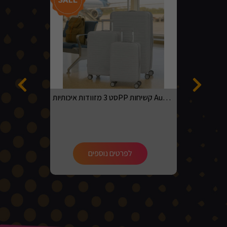
סט 3 מזוודות איכותיותPP קשיחות Australian adventurer בגדלים 20, 24, 28 בצבע אפור בהיר
לפרטים נוספים