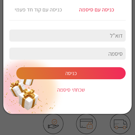
חולצה מכופתרת Gant לגברים גזרת Slim Fit
כניסה עם סיסמה
כניסה עם קוד חד פעמי
צבע: שחור
הרכב בד: 100% כותנה
הוראות כביסה:
כביסה עדינה במכונה, 30 מעלות
לכבס צבעים כהים בנפרד
ללא חומרי הלבנה
ללא השריה
אין לשפשף במקום אחד
לייבש הפוך ובצל
כניסה
אין לייבש במכונת יבוש
אסור לגהץ
שכחתי סיסמה
ניקוי יבש אסור
ללא סחיטה