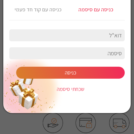
חולצה מכופתרת Gant לגברים גזרת Slim fit
כניסה עם סיסמה
כניסה עם קוד חד פעמי
צבע: כחול
הרכב בד: 100% כותנה סאטן
הוראות כביסה:
כביסה עדינה במכונה, 30 מעלות
לכבס צבעים כהים בנפרד
ללא חומרי הלבנה
ללא השריה
אין לשפשף במקום אחד
לייבש הפוך ובצל
כניסה
אין לייבש במכונת יבוש
אסור לגהץ
שכחתי סיסמה
ניקוי יבש אסור
ללא סחיטה