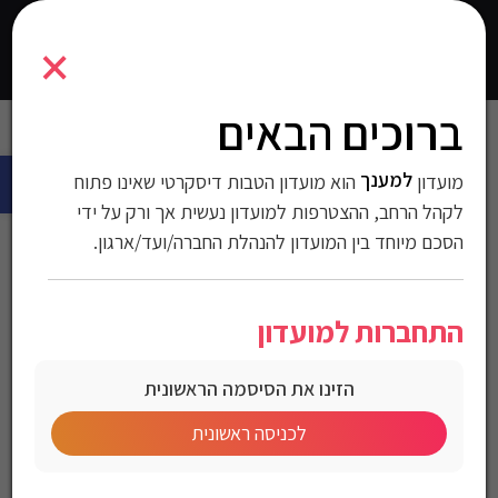
1700493
×
0
התחברו
ברוכים הבאים
עמוד הבית
>
חולצות
>
חולצות מכופתרות
>
חולצות לגברים
> חולצה
פתח 
מכופתרת Gant לגברים גזרת Slim fit
למענך
מועדון
הוא מועדון הטבות דיסקרטי שאינו פתוח
חולצה מכופתרת Gant
לקהל הרחב, ההצטרפות למועדון נעשית אך ורק על ידי
הסכם מיוחד בין המועדון להנהלת החברה/ועד/ארגון.
לגברים גזרת Slim fit
התחברות למועדון
מק"ט:1700493
הזינו את הסיסמה הראשונית
מחיר לחברי מועדון
לכניסה ראשונית
Gant Sateen Slim Town