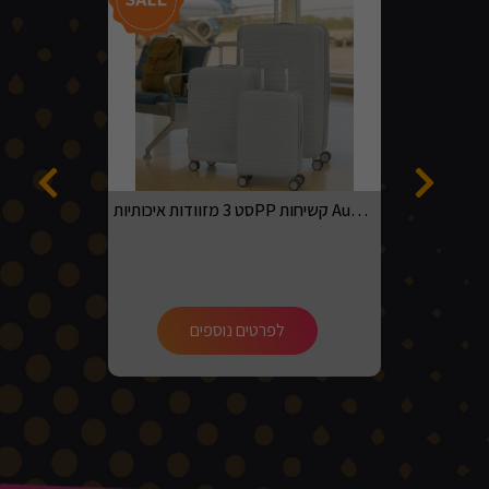
סט 3 מזוודות איכותיותPP קשיחות Australian adventurer בגדלים 20, 24, 28 בצבע אפור בהיר
לפרטים נוספים