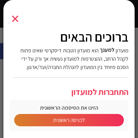
1700731
×
0
התחברו
ברוכים הבאים
עמוד הבית
>
חולצות
>
חולצות מכופתרות
>
-1
> חולצה מכופתרת פשתן
פתח 
Gant לגברים גזרת Regular Fit
למענך
מועדון
הוא מועדון הטבות דיסקרטי שאינו פתוח
חולצה מכופתרת פשתן
לקהל הרחב, ההצטרפות למועדון נעשית אך ורק על ידי
הסכם מיוחד בין המועדון להנהלת החברה/ועד/ארגון.
Gant לגברים גזרת
Regular Fit
התחברות למועדון
הזינו את הסיסמה הראשונית
מק"ט:1700731
לכניסה ראשונית
מחיר לחברי מועדון