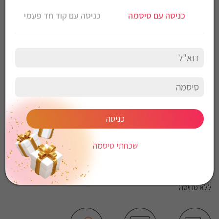
כניסה עם סיסמה
כניסה עם קוד חד פעמי
Gant Men’s Regular Fit Garment-Dyed Linen Shirt
חולצה מכופתרת פשתן Gant לגברים גזרת Regular Fit
צבע: בז
הרכב בד: 100% פשתן
הוראות כביסה:
כביסה עדינה במכונה, 30 מעלות
לכבס צבעים כהים בנפרד
ללא חומרי הלבנה
ללא השריה
כניסה
אין לשפשף במקום אחד
לייבש הפוך ובצל
שכחתי סיסמה
אין לייבש במכונת יבוש
אסור לגהץ
ניקוי יבש אסור
ללא סחיטה