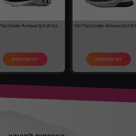
נעלי ריצה Under Armour לגברים דגם Machina 3
לפרטים נוספים
לפרטים נוספים