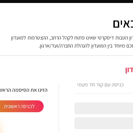
אים
 החשמל
ספורט וכושר
פארם וניקיון
אופנה
ות
ן הטבות דיסקרטי שאינו פתוח לקהל הרחב, ההצטרפות למועדון
כם מיוחד בין המועדון להנהלת החברה/ועד/ארגון.
> זוג כיסאות מעוצבים לפינת אוכל דגם GARDA
ון
וכל דגם
כניסה עם קוד חד פעמי
הזינו את הסיסמה הראשו
לכניסה ראשונית