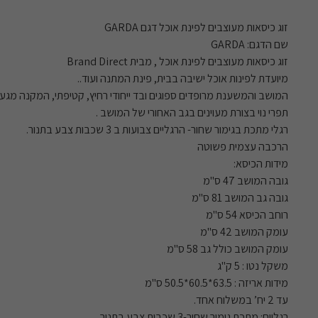
זוג כיסאות מעוצבים לפינת אוכל דגם GARDA
שם הדגם: GARDA
זוג כיסאות מעוצבים לפינת אוכל , מבית Brand Direct
מיועדת לפינות אוכל ישיבה בבית, פינת המתנה ועוד..
המושב והמשענת מרופדים ספוגים ובד ייחודי רחיץ, קטיפתי, המקנה מגע
תפרי נוי בצורת מעוינים בגב האחורי של המושב .
רגלי מתכת בגימור שחור- הרגליים צבועות ב 3 שכבות צבע בתנור.
הרכבה עצמית פשוטה
מידות הכיסא:
גובה המושב 47 ס"מ
גובה גב המושב 81 ס"מ
רוחב הכיסא 54 ס"מ
עומק המושב 42 ס"מ
עומק המושב כולל גב 58 ס"מ
משקל נטו : 5 ק"ג
מידות אריזה : 63.5*60.5*50.5 ס"מ
עד 2 יח’ במשלוח אחד.
רגליים: מתכת גימור שחור-3 שכבות צבע בתנור