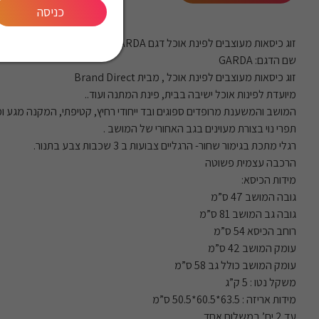
כניסה
זוג כיסאות מעוצבים לפינת אוכל דגם GARDA
שם הדגם: GARDA
זוג כיסאות מעוצבים לפינת אוכל , מבית Brand Direct
מיועדת לפינות אוכל ישיבה בבית, פינת המתנה ועוד..
המושב והמשענת מרופדים ספוגים ובד ייחודי רחיץ, קטיפתי, המקנה מגע 
תפרי נוי בצורת מעוינים בגב האחורי של המושב .
רגלי מתכת בגימור שחור- הרגליים צבועות ב 3 שכבות צבע בתנור.
הרכבה עצמית פשוטה
מידות הכיסא:
גובה המושב 47 ס”מ
גובה גב המושב 81 ס”מ
רוחב הכיסא 54 ס”מ
עומק המושב 42 ס”מ
עומק המושב כולל גב 58 ס”מ
משקל נטו : 5 ק”ג
מידות אריזה : 63.5*60.5*50.5 ס”מ
עד 2 יח’ במשלוח אחד.