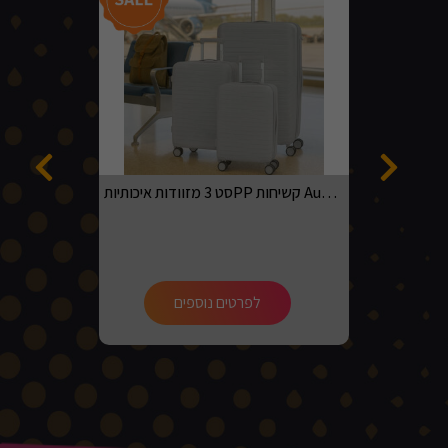
סט 3 מזוודות איכותיותPP קשיחות Australian adventurer בגדלים 20, 24, 28 בצבע אפור בהיר
לפרטים נוספים