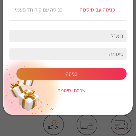
ג’ינס Armani Exchange לגברים גזרת Regular Fit
כניסה עם סיסמה
כניסה עם קוד חד פעמי
צבע: שחור
הרכב בד: 87% כותנה 13% פוליאסטר
הוראות כביסה:
כביסה עדינה במכונה, 30 מעלות
לכבס צבעים כהים בנפרד
ללא חומרי הלבנה
ללא השריה
אין לשפשף במקום אחד
לייבש הפוך ובצל
כניסה
אין לייבש במכונת יבוש
אסור לגהץ
שכחתי סיסמה
ניקוי יבש אסור
ללא סחיטה