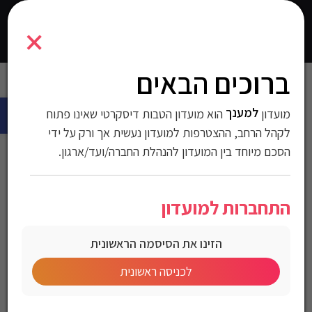
5400021
×
0
התחברו
ברוכים הבאים
עמוד הבית
>
אופנה
>
מעילים וזקטים וביגוד חורף
>
מכנסיים ארוכים
פתח 
לגברים
> ג’ינס Armani Exchange לגברים גזרת Regular Fit
למענך
מועדון
הוא מועדון הטבות דיסקרטי שאינו פתוח
ג’ינס Armani Exchange
לקהל הרחב, ההצטרפות למועדון נעשית אך ורק על ידי
הסכם מיוחד בין המועדון להנהלת החברה/ועד/ארגון.
לגברים גזרת Regular Fit
התחברות למועדון
מק"ט:5400021
הזינו את הסיסמה הראשונית
מחיר לחברי מועדון
לכניסה ראשונית
Armani Exchange Men’s Regular Fit Jeans