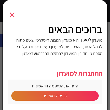
6974334557377
×
0
התחברו
ברוכים הבאים
עמוד הבית
>
עולם המטבח
>
כלי אחסון, אפייה והגשה
>
קופסאות איחסון
פתח 
> ארגונית עם 11 תאים
למענך
מועדון
הוא מועדון הטבות דיסקרטי שאינו פתוח
ארגונית עם 11 תאים
לקהל הרחב, ההצטרפות למועדון נעשית אך ורק על ידי
הסכם מיוחד בין המועדון להנהלת החברה/ועד/ארגון.
מק"ט:6974334557377
התחברות למועדון
מחיר לחברי מועדון
הזינו את הסיסמה הראשונית
לכניסה ראשונית
ארגונית עליונה מודולרית עם 11 תאים פתרון אחסון חכם, חזק ונוח לארגון
כלי עבודה, אביזרים וחלקים קטנים.
מבנה עמיד ומידות מרווחות הופכים אותה לאידיאלית לשימוש מקצועי