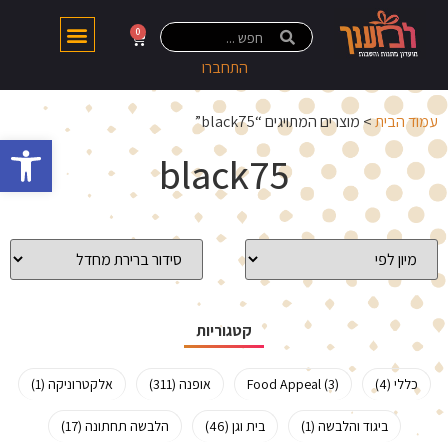
0
התחברו
עמוד הבית
> מוצרים המתויגים “black75”
פתח 
black75
קטגוריות
כללי (4)
Food Appeal (3)
אופנה (311)
אלקטרוניקה (1)
ביגוד והלבשה (1)
בית וגן (46)
הלבשה תחתונה (17)