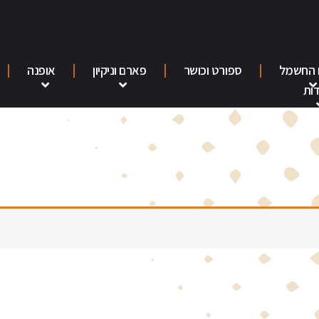
 החשמל
ספורט וכושר
פארם וניקיון
אופנה
ות