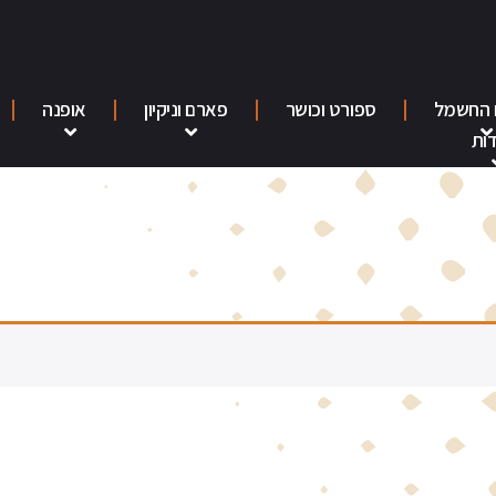
 החשמל
ספורט וכושר
פארם וניקיון
אופנה
ות