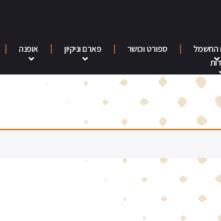
 החשמל
ספורט וכושר
פארם וניקיון
אופנה
ות