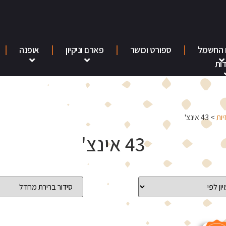
 החשמל
ספורט וכושר
פארם וניקיון
אופנה
ות
יות
> 43 אינצ'
43 אינצ'