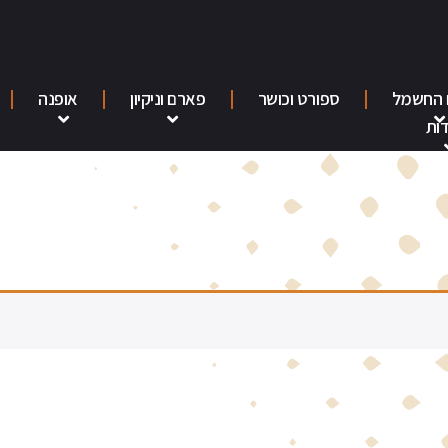
 החשמל
ספורט וכושר
פארם וניקיון
אופנה
ות