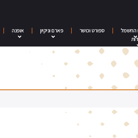
 החשמל
ספורט וכושר
פארם וניקיון
אופנה
ות