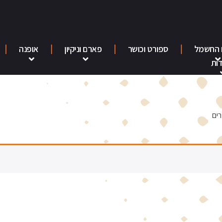
 החשמל
ספורט וכושר
פארם וניקיון
אופנה
ות
ים