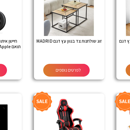
עץ דגם
זוג שולחנות צד בגוון עץ דגם MADRID
דגם HD-P16-AI מבית MILITAG
לפרטים נוספים