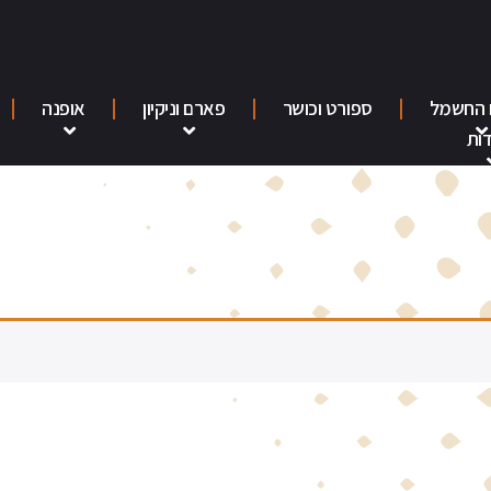
 החשמל
ספורט וכושר
פארם וניקיון
אופנה
ות