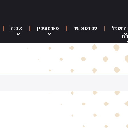
 החשמל
ספורט וכושר
פארם וניקיון
אופנה
ות