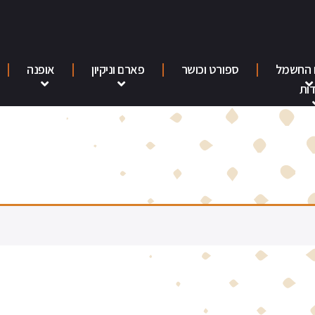
 החשמל
ספורט וכושר
פארם וניקיון
אופנה
ות