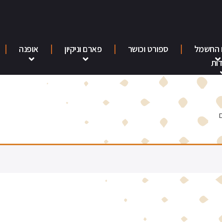
 החשמל
ספורט וכושר
פארם וניקיון
אופנה
ות