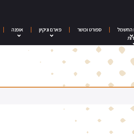
 החשמל
ספורט וכושר
פארם וניקיון
אופנה
ות