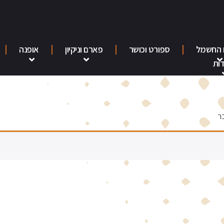
 החשמל
ספורט וכושר
פארם וניקיון
אופנה
ות